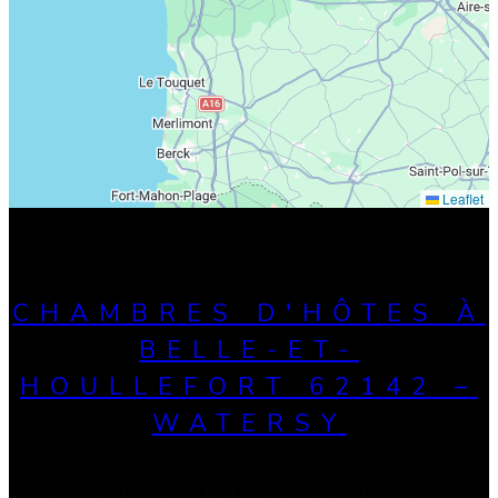
Leaflet
CHAMBRES D'HÔTES À
BELLE-ET-
HOULLEFORT 62142 –
WATERSY