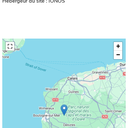
Hébergeur du site : IONOS
+
−