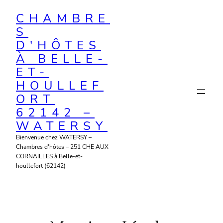
Aller
CHAMBRE
au
S
contenu
D'HÔTES
À BELLE-
ET-
HOULLEF
ORT
62142 –
WATERSY
Bienvenue chez WATERSY –
Chambres d'hôtes – 251 CHE AUX
CORNAILLES à Belle-et-
houllefort (62142)