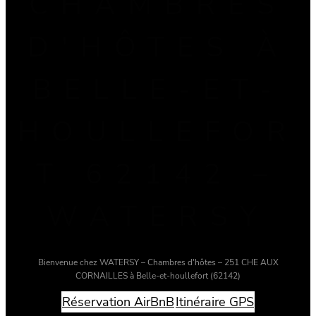
CHAMBRES
D'HÔTES À
BELLE-ET-
HOULLEFOR
T 62142 –
WATERSY
Bienvenue chez WATERSY – Chambres d'hôtes – 251 CHE AUX
CORNAILLES à Belle-et-houllefort (62142)
Réservation AirBnB
Itinéraire GPS